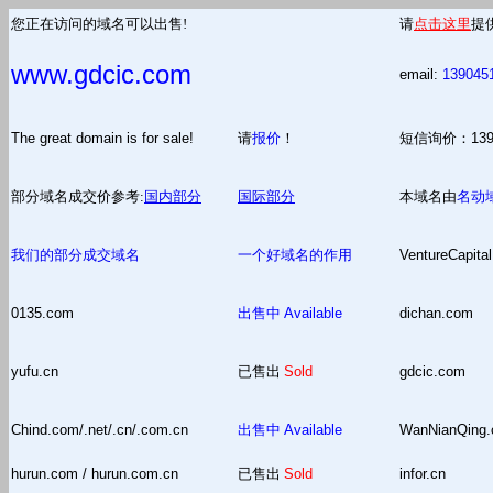
您正在访问的域名可以出售!
请
点击这里
提
www.gdcic.com
email:
139045
The great domain is for sale!
请
报价
！
短信询价：13
部分域名成交价参考:
国内部分
国际部分
本域名由
名动
我们的部分成交域名
一个好域名的作用
VentureCapital
0135.com
出售中
Available
dichan.com
yufu.cn
已售出
Sold
gdcic.com
Chind.com/.net/.cn/.com.cn
出售中
Available
WanNianQing
hurun.com / hurun.com.cn
已售出
Sold
infor.cn