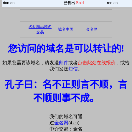
rian.cn
已售出
Sold
ree.cn
名动精品域名
域名中国
金名网
交易
您访问的域名是可以转让的!
如果您需要该域名，请发送
邮件
或者
点击此处在线报价
，或给
我们发送
短信
。
孔子曰：名不正则言不顺，言
不顺则事不成。
我们的域名可通
过
金名网
(4.cn)
中介交易：
金名